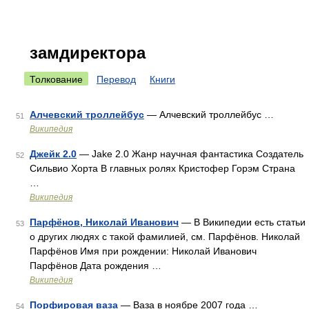
замдиректора
Толкование
Перевод
Книги
Алчевский троллейбус
— Алчевский троллейбус …
51
Википедия
Джейк 2.0
— Jake 2.0 Жанр научная фантастика Создатель
52
Сильвио Хорта В главных ролях Кристофер Горэм Страна
…
Википедия
Парфёнов, Николай Иванович
— В Википедии есть статьи
53
о других людях с такой фамилией, см. Парфёнов. Николай
Парфёнов Имя при рождении: Николай Иванович
Парфёнов Дата рождения …
Википедия
Порфировая ваза
— Ваза в ноябре 2007 года …
54