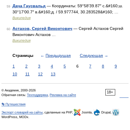
Дача Гаусвальд
— Координаты: 59°58′39.87″ с.&#160;ш.
59
30°17′00.7″ в.&#160;д. / 59.977744, 30.283528&#160; …
Википедия
Астахов, Сергей Виконтович
— Сергей Астахов Сергей
60
Виконтович Астахов …
Википедия
Страницы
←
Предыдущая
Следующая
→
1
2
3
4
5
6
7
8
9
10
11
12
13
© Академик, 2000-2026
18+
Обратная связь:
Техподдержка
,
Реклама на сайте
👣 Путешествия
Экспорт словарей на сайты
, сделанные на PHP,
Joomla,
Drupal,
WordPress, MODx.