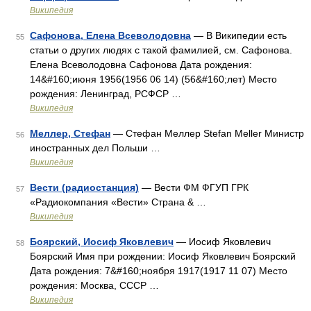
Википедия
Сафонова, Елена Всеволодовна
— В Википедии есть
55
статьи о других людях с такой фамилией, см. Сафонова.
Елена Всеволодовна Сафонова Дата рождения:
14&#160;июня 1956(1956 06 14) (56&#160;лет) Место
рождения: Ленинград, РСФСР …
Википедия
Меллер, Стефан
— Стефан Меллер Stefan Meller Министр
56
иностранных дел Польши …
Википедия
Вести (радиостанция)
— Вести ФМ ФГУП ГРК
57
«Радиокомпания «Вести» Страна & …
Википедия
Боярский, Иосиф Яковлевич
— Иосиф Яковлевич
58
Боярский Имя при рождении: Иосиф Яковлевич Боярский
Дата рождения: 7&#160;ноября 1917(1917 11 07) Место
рождения: Москва, СССР …
Википедия